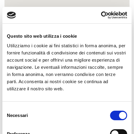
Questo sito web utilizza i cookie
Utilizziamo i cookie ai fini statistici in forma anonima, per
fornire funzionalità di condivisione dei contenuti sui vostri
account social e per offrirvi una migliore esperienza di
CONSAR SERVICE
soc. coop.
navigazione. Le eventuali informazioni raccolte, sempre
Cod. Fisc e P. IVA 00083210393
in forma anonima, non verranno condivise con terze
Albo Aut. RA/4404812/L
parti. Acconsenta ai nostri cookie se continua ad
Sdi: R3ZGHZY
utilizzare il nostro sito web.
INDIRIZZO
Selezione
Necessari
del
Via Vicoli 93
48124 Ravenna
consenso
Preferenze